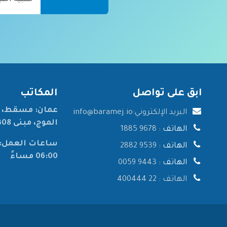
ابق على تواصل
المكاتب
عمان: مسقط، ا
البريد الإلكتروني:
info@baramej.io
الموج، مبنى 308، الطابق الثاني، المكتب 206.
الهاتف :
9678 1885
الهاتف :
9539 2882
06:00 مساءً
الهاتف :
9443 0059
الهاتف :
22 400444