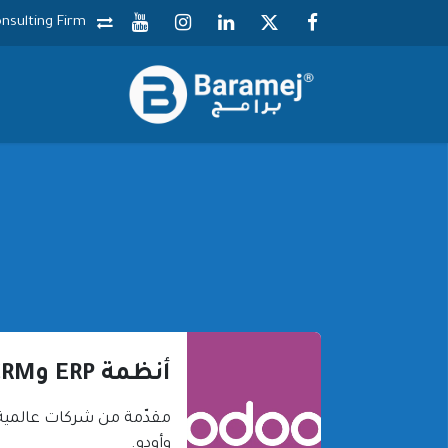
خطي للذهاب إلى المحتوى
nsulting Firm
أنظمة ERP وCRM
مقدّمة من شركات عالمية
وأودو.