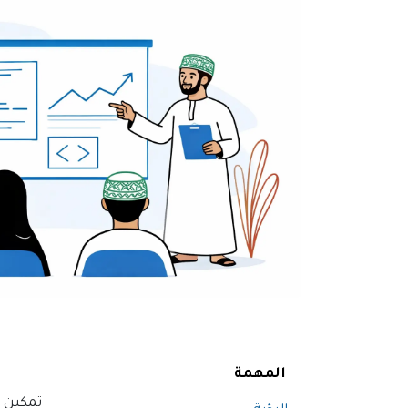
المهمة
تمكين ا