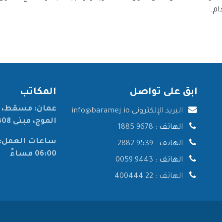
ام.
ابق على تواصل
المكاتب
عمان: مسقط، ا
البريد الإلكتروني:
info@baramej.io
الموج، مبنى 308، الطابق الثاني، المكتب 206.
الهاتف :
9678 1885
الهاتف :
9539 2882
06:00 مساءً
الهاتف :
9443 0059
الهاتف :
22 400444